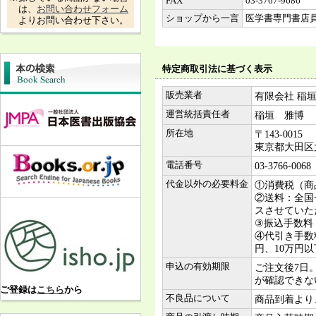
FAX
03-3767-9686
は、
お問い合わせフォーム
ショップから一言
医学書専門書店
よりお問い合わせ下さい。
特定商取引法に基づく表示
販売業者
有限会社 稲
運営統括責任者
稲垣 雅博
所在地
〒143-0015
東京都大田区大森
電話番号
03-3766-0068
代金以外の必要料金
①消費税（商
②送料：全国一
スさせていた
③振込手数料
④代引き手数料
円、10万円以
申込の有効期限
ご注文後7日
が確認できな
ご登録は
こちら
から
不良品について
商品到着より