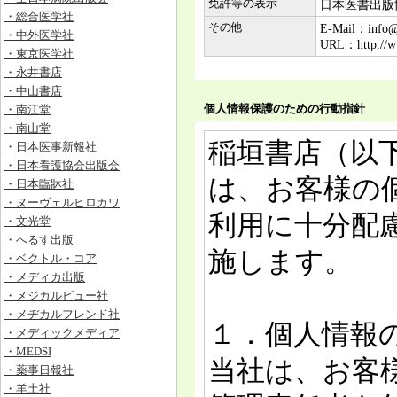
免許等の表示
日本医書出版
・総合医学社
その他
E-Mail：info@i
・中外医学社
URL：http://ww
・東京医学社
・永井書店
・中山書店
個人情報保護のための行動指針
・南江堂
・南山堂
稲垣書店（以
・日本医事新報社
・日本看護協会出版会
は、お客様の
・日本臨牀社
・ヌーヴェルヒロカワ
利用に十分配
・文光堂
・へるす出版
施します。
・ベクトル・コア
・メディカ出版
・メジカルビュー社
・メヂカルフレンド社
１．個人情報
・メディックメディア
・MEDSI
当社は、お客
・薬事日報社
・羊土社