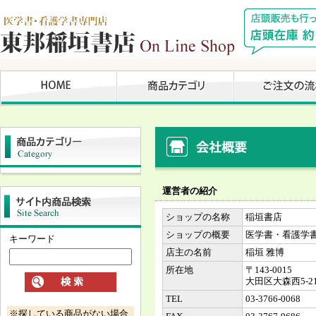
運営者の紹介
ショップの名称
稲垣書店
ショップの概要
医学書・看護学
キーワード
店主の名前
稲垣 雅博
所在地
〒143-0015
大田区大森西5-
TEL
03-3766-0068
※探している商品がない場合