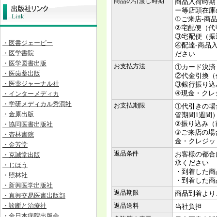
商品の引渡し時期
商品入荷時期
ー等店頭在庫
①ご来店-商
②宅配便（代
③宅配便（振
・医書ジェーピー
④配達-商品
・医学書院
ださい
・医学図書出版
お支払方法
①カード決済
・医歯薬出版
②代金引換（
・医薬ジャーナル社
③銀行振り込
④現金・クレ
・インターメディカ
・学研メディカル秀潤社
お支払期限
①代引きの場
・金原出版
管期間1週間
②振り込み（
・協同医書出版社
③ご来店の場
・杏林書院
金・クレジッ
・金芳堂
返品条件
お客様の都合
・克誠堂出版
承ください
・じほう
・到着した商
・照林社
・到着した商
・新興医学出版社
返品期限
商品到着より
・真興交易医書出版部
・診断と治療社
返品送料
当社負担
・全日本病院出版会