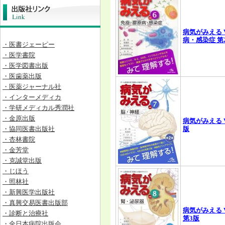
病気がみえる V
病・感染症 第
・医書ジェーピー
・医学書院
・医学図書出版
・医歯薬出版
・医薬ジャーナル社
・インターメディカ
・学研メディカル秀潤社
・金原出版
病気がみえる V
・協同医書出版社
版
・杏林書院
・金芳堂
・克誠堂出版
・じほう
・照林社
・新興医学出版社
・真興交易医書出版部
病気がみえる 
・診断と治療社
第3版
・全日本病院出版会