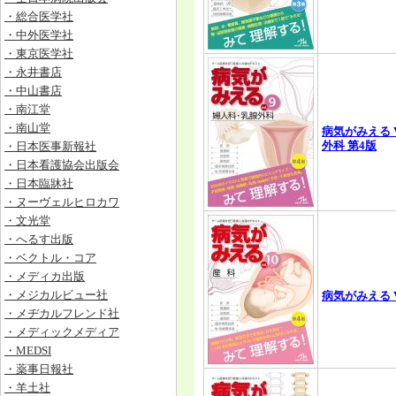
・総合医学社
・中外医学社
・東京医学社
・永井書店
・中山書店
・南江堂
・南山堂
病気がみえる V
外科 第4版
・日本医事新報社
・日本看護協会出版会
・日本臨牀社
・ヌーヴェルヒロカワ
・文光堂
・へるす出版
・ベクトル・コア
・メディカ出版
・メジカルビュー社
病気がみえる Vo
・メヂカルフレンド社
・メディックメディア
・MEDSI
・薬事日報社
・羊土社